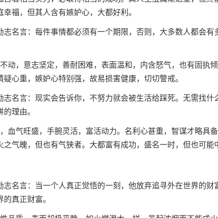
庭幸福，但其人含有嫉妒心，大都好利。
励志名言：每件事情都必须有一个期限，否则，大多数人都会有
。
忍不动，意志坚定，善耐困难，表面温和，内含怒气，也有固执
猜疑心重，嫉妒心特别强，故易损害健康，切切警戒。
励志名言：现实会告诉你，不努力就会被生活给踩死。无需找什
拼的理由。
进，血气旺盛，手腕灵活，富活动力。名利心甚重，智谋才略具
火之气魄，但也有气狭者。大都富有成功，盛名一时，但也可能
励志名言：当一个人真正觉悟的一刻，他放弃追寻外在世界的财
界的真正财富。