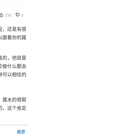
258
0
呢，还是有很
以跟着你的属
直的，他就是
论做什么都会
种可以相信的
。属水的很聪
的，这个肯定
推荐