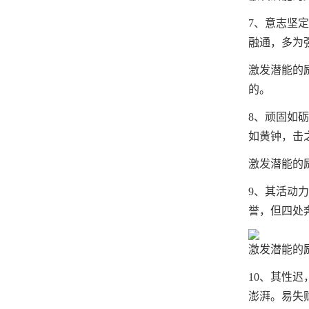
7、意志坚
融通，多为
激发潜能的
的。
8、顽固如
如黄钟，击
激发潜能的
9、其活动
誉，但四处
激发潜能的
10、其性
澎湃。易失