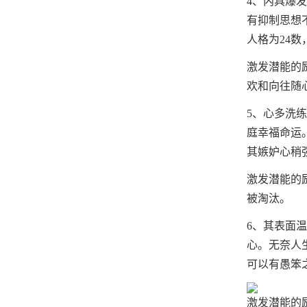
4、内具爆
有抑制思想
人格为24
激发潜能的
欢和向往随
5、心多洗
庭幸福命运
其嫉妒心稍
激发潜能的
被淘汰。
6、其表面
心。无奈人
可以有愚笨
激发潜能的