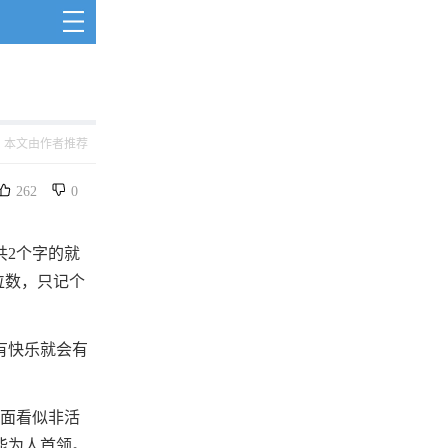
本文由作者推荐
262
0
共2个字的就
位数，只记个
有快乐就会有
表面看似非活
能为人首领。