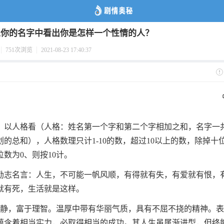
从你的名字中看出你是怎样一个性情的人？
751次浏览
2021-08-23 17:40:37
，以人格看（人格：姓名第一个字和第二个字相加之和，名字一
划的总和），人格数理只计1-10的数，超过10以上的数，除掉十
数为0、则按10计。
励志名言：人生，不可能一帆风顺，有得就有失，有爱就有恨，
就有死，生活就是这样。
好静，富于理智。温厚中带有华丽气质，具有不屈不挠的精神。
蕴含着相当实力，必取得相当的成功。其人生虽属渐进型，但终