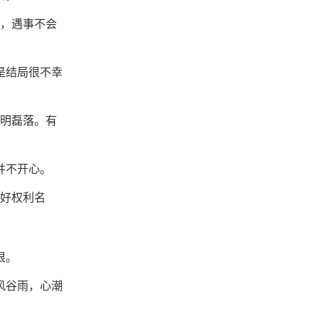
辩，遇事不会
是结局很不幸
光明磊落。有
并不开心。
都好权利名
恨。
风谷雨，心潮