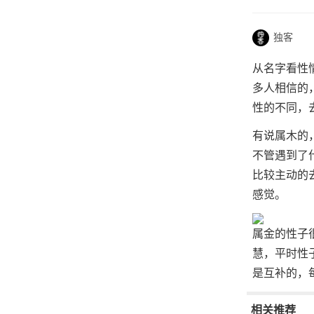
独客
从名字看性
多人相信的
性的不同，
有说属木的
不管遇到了
比较主动的
感觉。
属金的性子
慧，平时性
是互补的，
相关推荐