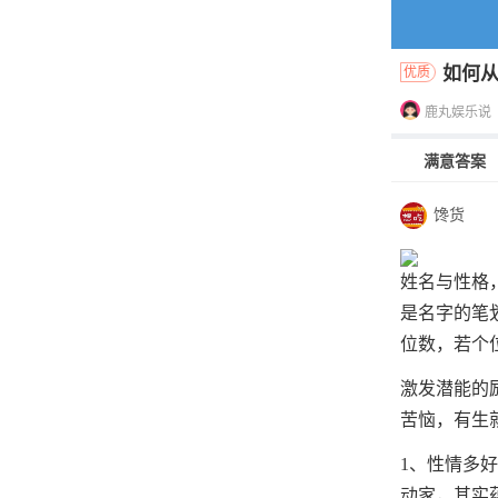
如何
优质
鹿丸娱乐说
满意答案
馋货
姓名与性格
是名字的笔
位数，若个位
激发潜能的
苦恼，有生
1、性情多
动家，其实