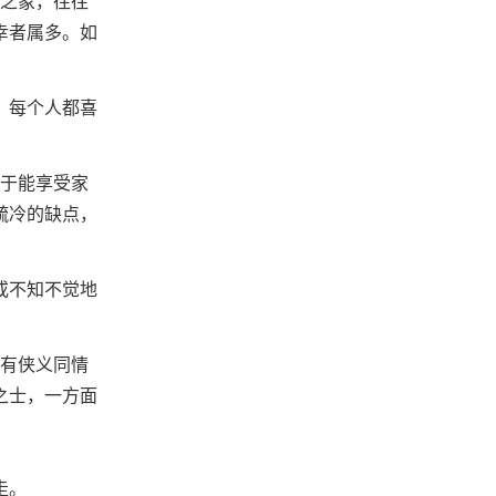
火之象，往往
幸者属多。如
！每个人都喜
属于能享受家
疏冷的缺点，
或不知不觉地
富有侠义同情
之士，一方面
走。