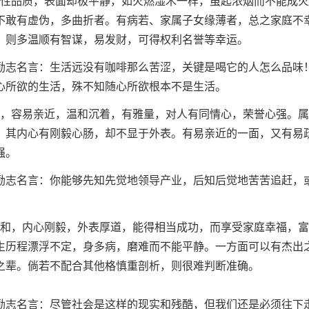
发性品质，表面却极平静，如火燃湿木一样，虽起浓烟而不能成
不敢有虚伪，多曲折者。有病若、家属子女缘薄者，总之家庭不
数，则多温顺有智谋，易发财，可得权利名誉等幸运。
励志名言：生活远没有咖啡那么苦涩，关键是喝它的人怎么品味
心所欲的生活，殊不知随心所欲根本不是生活。
练，容易亲近，温和沉着，有雅量，对人有同情心，荣誉心强。
。其内心有刚毅心肠，却不显于外表。有易亲近的一面，又有易
强。
励志名言：你能够先知先觉地领导产业，后知后觉地苦苦追赶，
温和，内心刚毅，外表厚道，能得相当成功，而享受家庭幸福，
生历程漂浮不定，身多病，磨难而不能平静。一方面可以有杰出
之辈。倘若不配合其他格慎重剖析，则很难判断准确。
励志名言：尽管社会是这样的现实和残酷，但我们还是必须往下