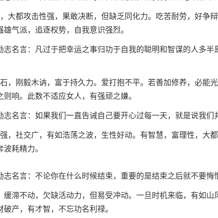
定，大都攻击性强，果敢决断，但缺乏同化力。吃苦耐劳，好争
强雄气派，追逐权势，自我意识强烈。
励志名言：凡过于把幸运之事归功于自我的聪明和智谋的人多半
砺石，刚毅木讷，富于持久力。爱打抱不平。若善加修养，必能
之则响。此数不适应女人，有强顽之嫌。
励志名言：如果我们一直告诫自己要开心过每一天，就是说我们
力强，社交广，有如浩荡之波，生性好动。有智慧，富理性，大
奔波耗精力。
励志名言：不论你在什么时候结束，重要的是结束之后就不要悔
迟，缓滞不动，欠缺活动力，但易受冲动。一旦时机来临，有如山
财破产，有才智，不忘功名利禄。