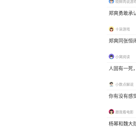
晓鲜肉说游
郑爽勇敢承
十柒游戏
郑爽同张恒
小窝阅读
人固有一死
小数点解说
你有没有感
跟我看电影
杨幂和魏大