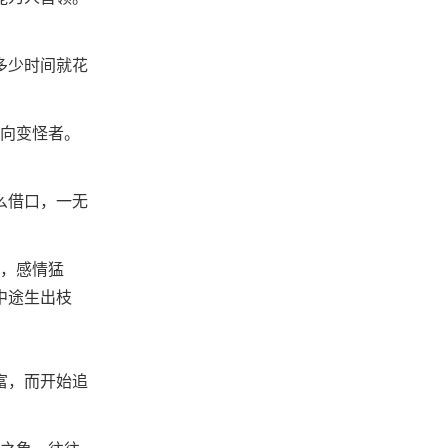
多少时间就花
倾向变怪者。
么借口，一无
备，感情猛
中途生出枝
富，而开始追