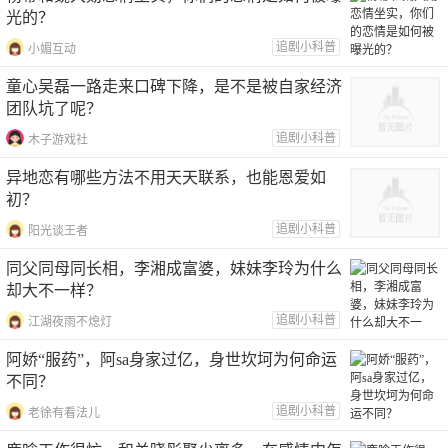
光的？
追剧小科普
小媚互动
童心吴磊一路走来口碑下降，是不是被自家经济
团队坑了呢？
追剧小科普
木子游戏社
异地恋有哪些方法不用天天联系，也能恩爱如
初？
追剧小科普
阳光谈王者
同父同母同长相，李湘成富婆，妹妹李玲为什么
却大不一样？
追剧小科普
江湖夜雨不熄灯
阿娇“服药”，阿sa身家过亿，身世坎坷为何命运
不同？
追剧小科普
老徐有看法儿