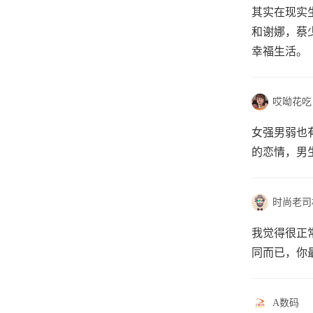
其实在现实
和谢娜，蔡
幸福生活。
哎呦花吃
女强男弱也
的恋情，男
时尚老司
我觉得很正
同而已，你
A数码