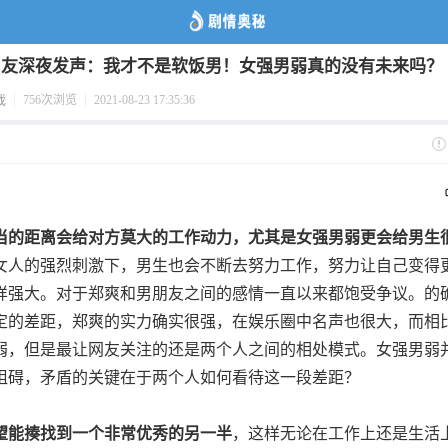
男友深夜发声：我才不是软饭男！女强男弱真的没有未来吗？
756次浏览
2021-08-23 17:35:36
戏
当的距离会给对方莫大的工作动力，尤其是女强男弱更会给男生
女人的强烈刺激下，男生也会不断去努力工作，努力让自己变得
样强大。对于郑爽和男朋友之间的感情一直以来都饱受争议。的
定的差距，郑爽的实力确实很强，在娱乐圈中名声也很大，而相
弱，但是最让网友关注的还是两个人之间的相处模式。女强男弱
阻碍，矛盾的关键在于两个人如何看待这一段差距？
望能揍找到一个非常优秀的另一半
，这样无论在工作上还是生活