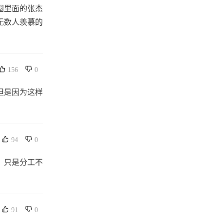
圈里面的张杰
无数人羡慕的
156
0
但是因为这样
94
0
，只是分工不
91
0