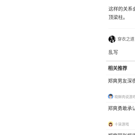
这样的关系
顶梁柱。
穿衣之道
乱写
相关推荐
郑爽男友深
晓鲜肉说游
郑爽勇敢承
十柒游戏