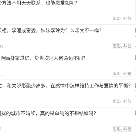
些方法不用天天联系，也能恩爱如初？
追剧小科普
长相，李湘成富婆，妹妹李玲为什么却大不一样？
追剧小科普
熄灯
，阿sa身家过亿，身世坎坷为何命运不同？
追剧小科普
儿
忙，和关晓彤聚少离多，在感情中怎样维持工作与爱情的平衡？
追剧小科普
”困扰的城市不婚族，真的是单纯的不想结婚吗？
追剧小科普
圈