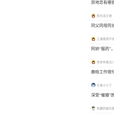
异地恋有哪
阳光谈王者
同父同母同
江湖夜雨不
阿娇“服药”
老徐有看法
鹿晗工作很
王者小小丁
深受“催婚
有趣的娱乐