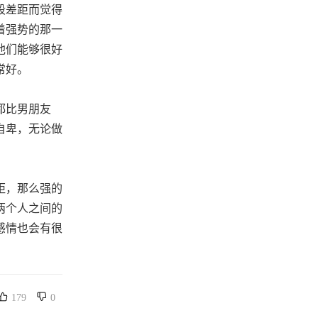
段差距而觉得
着强势的那一
他们能够很好
常好。
都比男朋友
自卑，无论做
距，那么强的
两个人之间的
感情也会有很
179
0