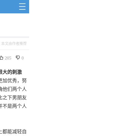
本文由作者推荐
205
0
很大的刺激
更加优秀，努
确他们两个人
比之下男朋友
并不是两个人
上都能减轻自