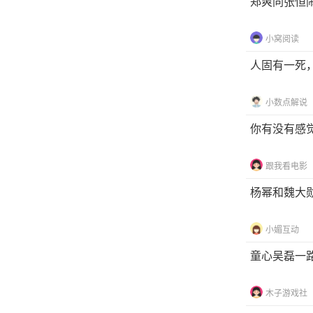
郑爽同张恒
小窝阅读
人固有一死
小数点解说
你有没有感
跟我看电影
杨幂和魏大
小媚互动
童心吴磊一
木子游戏社