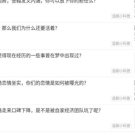
闹掰，张翰发文内涵，你可以放下你的前任么？
追剧小科普
，那么我们为什么还要活着？
追剧小科普
觉得现在经历的一些事曾在梦中出现过？
追剧小科普
勋恋情坐实，你们的恋情是如何被曝光的？
追剧小科普
路走来口碑下降，是不是被自家经济团队坑了呢？
追剧小科普