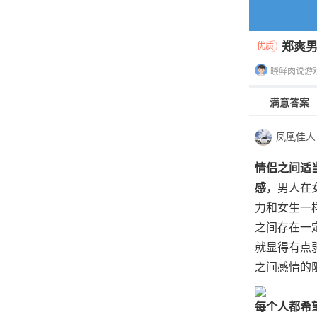
郑爽
优质
晓鲜肉说游
满意答案
凤凰佳人
情侣之间适
感，
男人在
力和女生一
之间存在一
就显得有点
之间感情的
每个人都希