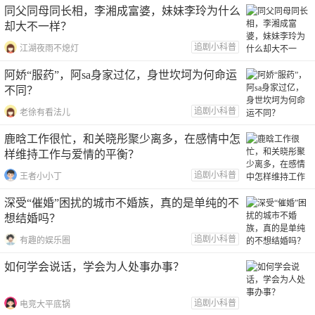
同父同母同长相，李湘成富婆，妹妹李玲为什么
却大不一样？
追剧小科普
江湖夜雨不熄灯
阿娇“服药”，阿sa身家过亿，身世坎坷为何命运
不同？
追剧小科普
老徐有看法儿
鹿晗工作很忙，和关晓彤聚少离多，在感情中怎
样维持工作与爱情的平衡？
追剧小科普
王者小小丁
深受“催婚”困扰的城市不婚族，真的是单纯的不
想结婚吗？
追剧小科普
有趣的娱乐圈
如何学会说话，学会为人处事办事？
追剧小科普
电竞大平底锅