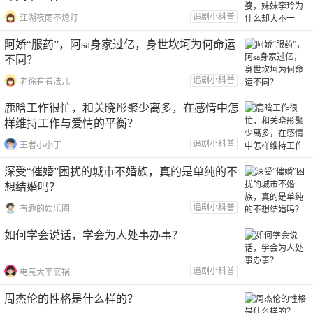
追剧小科普
江湖夜雨不熄灯
阿娇“服药”，阿sa身家过亿，身世坎坷为何命运
不同？
追剧小科普
老徐有看法儿
鹿晗工作很忙，和关晓彤聚少离多，在感情中怎
样维持工作与爱情的平衡？
追剧小科普
王者小小丁
深受“催婚”困扰的城市不婚族，真的是单纯的不
想结婚吗？
追剧小科普
有趣的娱乐圈
如何学会说话，学会为人处事办事？
追剧小科普
电竞大平底锅
周杰伦的性格是什么样的？