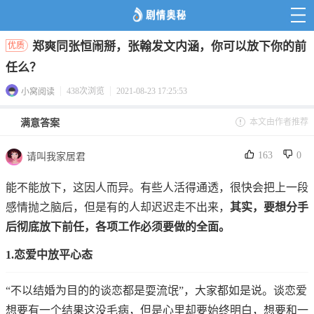
郑爽同张恒闹掰，张翰发文内涵，你可以放下你的前
优质
任么？
438次浏览
2021-08-23 17:25:53
小窝阅读
本文由作者推荐
满意答案
163
0
请叫我家居君
能不能放下，这因人而异。有些人活得通透，很快会把上一段
感情抛之脑后，但是有的人却迟迟走不出来，
其实，要想分手
后彻底放下前任，各项工作必须要做的全面。
1.恋爱中放平心态
“不以结婚为目的的谈恋都是耍流氓”，大家都如是说。谈恋爱
想要有一个结果这没毛病，但是心里却要始终明白，想要和一