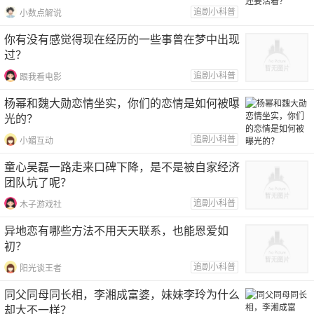
追剧小科普
小数点解说
你有没有感觉得现在经历的一些事曾在梦中出现
过？
追剧小科普
跟我看电影
杨幂和魏大勋恋情坐实，你们的恋情是如何被曝
光的？
追剧小科普
小媚互动
童心吴磊一路走来口碑下降，是不是被自家经济
团队坑了呢？
追剧小科普
木子游戏社
异地恋有哪些方法不用天天联系，也能恩爱如
初？
追剧小科普
阳光谈王者
同父同母同长相，李湘成富婆，妹妹李玲为什么
却大不一样？