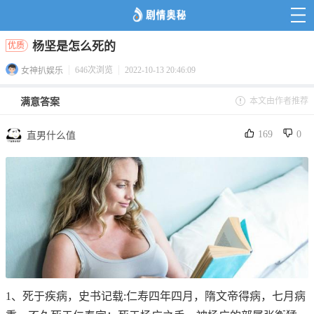
杨坚是怎么死的
优质
646次浏览
2022-10-13 20:46:09
女神扒娱乐
本文由作者推荐
满意答案
169
0
直男什么值
1、死于疾病，史书记载:仁寿四年四月，隋文帝得病，七月病