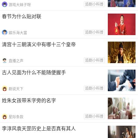
追剧小科普
游戏大妹子呀
春节为什么贴对联
追剧小科普
娱乐海大富
清宫十三朝演义中有哪十三个皇帝
追剧小科普
直播之声
古人见面为什么不能随便握手
追剧小科普
剧说天下
姓朱女孩带禾字旁的名字
追剧小科普
星际条款
李淳风袁天罡历史上是否真有其人