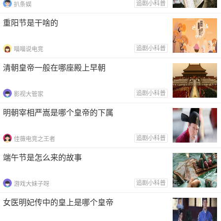
追剧小科普
扒条娱
重阳节是干啥的
追剧小科普
喵喵说电竞
清朝皇帝一般在哪座殿上早朝
追剧小科普
影视大管家
明朝宰相严嵩是哪个皇帝的下属
追剧小科普
佳薇电竞之王者
端午节是怎么来的故事
追剧小科普
游戏大妹子呀
女医明妃传中的皇上是哪个皇帝