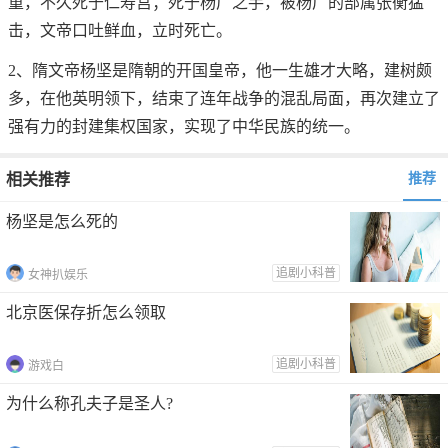
重，不久死于仁寿宫；死于杨广之手，被杨广的部属张衡猛
击，文帝口吐鲜血，立时死亡。
2、隋文帝杨坚是隋朝的开国皇帝，他一生雄才大略，建树颇
多，在他英明领下，结束了连年战争的混乱局面，再次建立了
强有力的封建集权国家，实现了中华民族的统一。
相关推荐
推荐
杨坚是怎么死的
追剧小科普
女神扒娱乐
北京医保存折怎么领取
追剧小科普
游戏白
为什么称孔夫子是圣人?