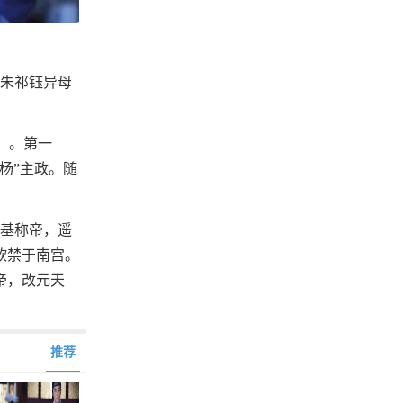
宗朱祁钰异母
位）。第一
杨”主政。随
登基称帝，遥
软禁于南宫。
帝，改元天
推荐