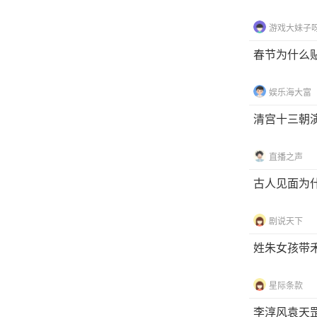
游戏大妹子
春节为什么
娱乐海大富
清宫十三朝
直播之声
古人见面为
剧说天下
姓朱女孩带
星际条款
李淳风袁天