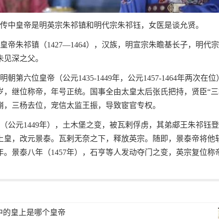
妃传中皇帝是明英宗朱祁镇和明代宗朱祁钰，女医是谈允贤。
皇帝朱祁镇（1427—1464），汉族，明宣宗朱瞻基长子，明代
朱见深之父。
明朝第六位皇帝（公元1435-1449年，公元1457-1464年两次在
岁，继位称帝，年号正统。国事全由太皇太后张氏把持，贤臣“三
崩，三杨去位，宠信太监王振，导致宦官专权。
年（公元1449年），土木堡之变，被瓦剌俘虏，其弟郕王朱祁钰
上皇，改元景泰。瓦剌无奈之下，释放英宗。随即，景泰帝将他
年。景泰八年（1457年），石亨等人发动夺门之变，英宗复位称
中的皇上是哪个皇帝