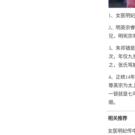
1、女医明
2、明英宗睿
兄，明宪宗
3、朱祁镇是
次，年仅九
之，张氏驾
4、正统14
尊英宗为太
一锁就是七
顺。
相关推荐
女医明妃传