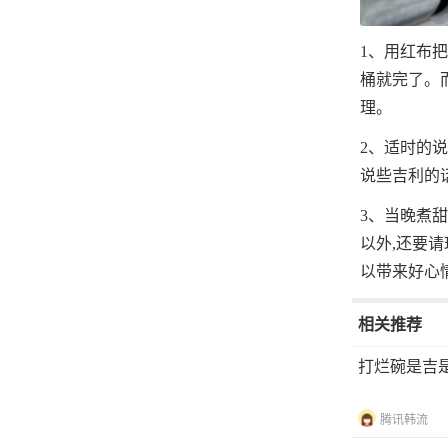
1、用红布
桶就完了。
理。
2、适时的
说些吉利的话
3、当晚煮
以外,还要
以带来好心
相关推荐
打烂碗是吉
腾讯韩流