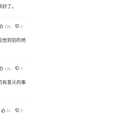
就好了。
106
0
拉他到别的地
126
0
的有意义的事
81
0