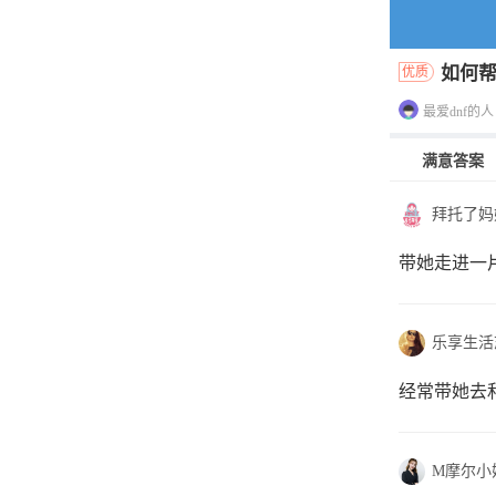
如何
优质
最爱dnf的人
满意答案
拜托了妈
带她走进一
乐享生活
经常带她去
M摩尔小