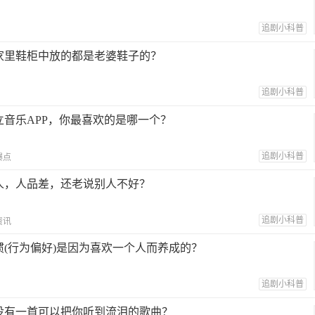
追剧小科普
家里鞋柜中放的都是老婆鞋子的？
追剧小科普
立音乐APP，你最喜欢的是哪一个？
追剧小科普
爆点
人，人品差，还老说别人不好？
追剧小科普
资讯
惯(行为偏好)是因为喜欢一个人而养成的？
追剧小科普
没有一首可以把你听到流泪的歌曲？