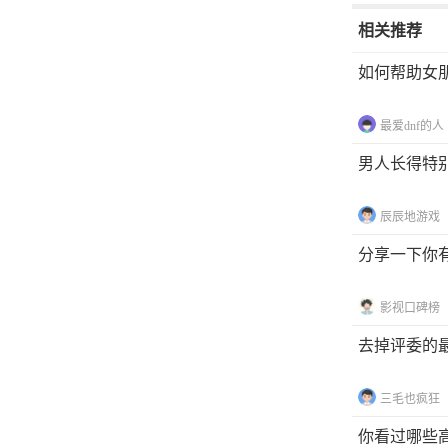
相关推荐
如何帮助女
最爱dnf的人
男人长得特
辰辰地游戏
分享一下你
影视口碑榜
去掉评委的
三毛也疯狂
你看过哪些