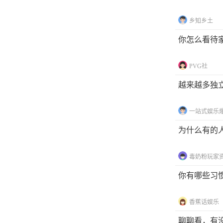
乡知乡土
你怎么看待
PVG社
越来越多独
一站式娱乐
为什么有的
毒奶粉玩家
你有哪些习
香蕉话娱乐
聊聊看，有